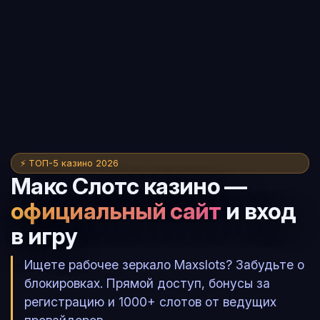
⚡ ТОП-5 казино 2026
Макс Слотс казино —
официальный сайт
и вход
в игру
Ищете рабочее зеркало Maxslots? Забудьте о
блокировках. Прямой доступ, бонусы за
регистрацию и 1000+ слотов от ведущих