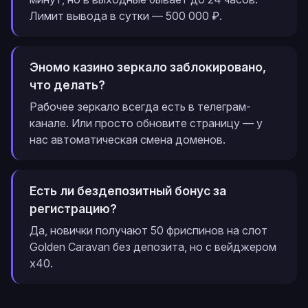
Лимит вывода в сутки — 500 000 ₽.
Эномо казино зеркало заблокировано,
что делать?
Рабочее зеркало всегда есть в телеграм-
канале. Или просто обновите страницу — у
нас автоматическая смена доменов.
Есть ли бездепозитный бонус за
регистрацию?
Да, новички получают 50 фриспинов на слот
Golden Caravan без депозита, но с вейджером
x40.