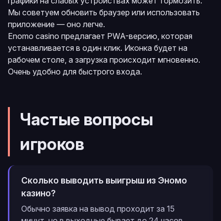
графики на слабых устройствах может тормозить.
Мы советуем обновить браузер или использовать
приложение — оно легче.
Enomo casino предлагает PWA-версию, которая
устанавливается в один клик. Иконка будет на
рабочем столе, а загрузка происходит мгновенно.
Очень удобно для быстрого входа.
Частые вопросы
игроков
Сколько выводить выигрыш из Эномо
казино?
Обычно заявка на вывод проходит за 15
минут, но в выходные бывает до 24 часов.