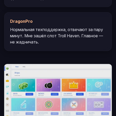
DragonPro
Нормальная техподдержка, отвечают за пару
минут. Мне зашёл слот Troll Haven. Главное —
не жадничать.