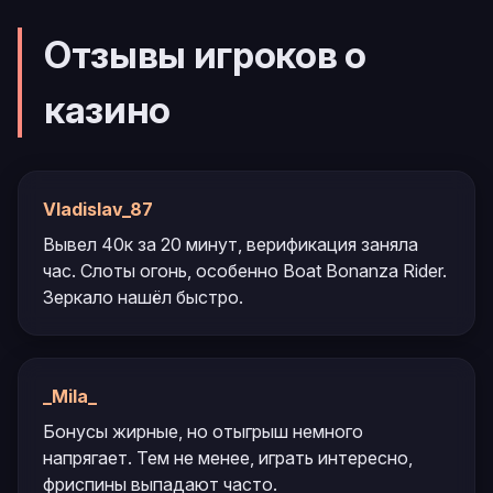
Отзывы игроков о
казино
Vladislav_87
Вывел 40к за 20 минут, верификация заняла
час. Слоты огонь, особенно Boat Bonanza Rider.
Зеркало нашёл быстро.
_Mila_
Бонусы жирные, но отыгрыш немного
напрягает. Тем не менее, играть интересно,
фриспины выпадают часто.