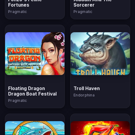
Fortunes
Sorcerer
Pragmatic
Pragmatic
Floating Dragon
Troll Haven
Dragon Boat Festival
Endorphina
Pragmatic